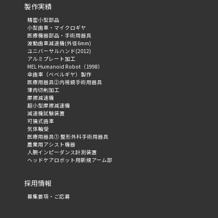
製作実績
精密小型部品
小型歯車・マイクロギヤ
医療機器部品・手術用器具
波動歯車減速機(外径6mm)
ユニバーサルハンド(2012)
アルミプレート加工
MEL Humanoid Robot（1998）
傘歯車（ベベルギヤ）製作
医療用器具②内視鏡手術用器具
薄肉切削加工
摩擦減速機
超小型摩擦減速機
減速機試験装置
可撓式歯車
気体軸受
医療用器具① 整形外科手術用器具
農業用アシスト機器
人腕インピーダンス計測装置
ヘッドケアロボット用新規アーム部
採用情報
募集要項・ご応募