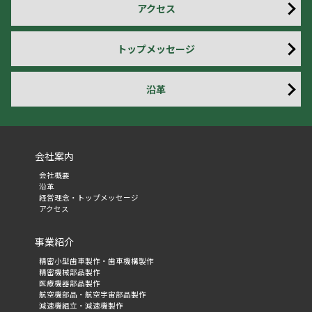
アクセス
トップメッセージ
沿革
会社案内
会社概要
沿革
経営理念・トップメッセージ
アクセス
事業紹介
精密小型歯車製作・歯車機構製作
精密機械部品製作
医療機器部品製作
航空機部品・航空宇宙部品製作
減速機組立・減速機製作