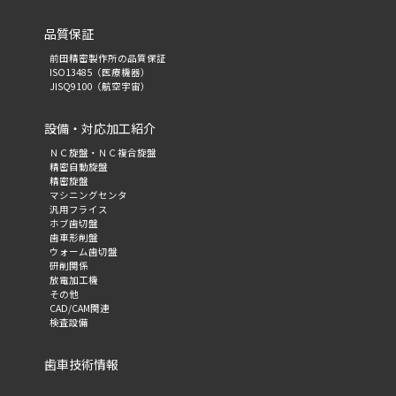
品質保証
前田精密製作所の品質保証
ISO13485（医療機器）
JISQ9100（航空宇宙）
設備・対応加工紹介
ＮＣ旋盤・ＮＣ複合旋盤
精密自動旋盤
精密旋盤
マシニングセンタ
汎用フライス
ホブ歯切盤
歯車形削盤
ウォーム歯切盤
研削関係
放電加工機
その他
CAD/CAM関連
検査設備
歯車技術情報